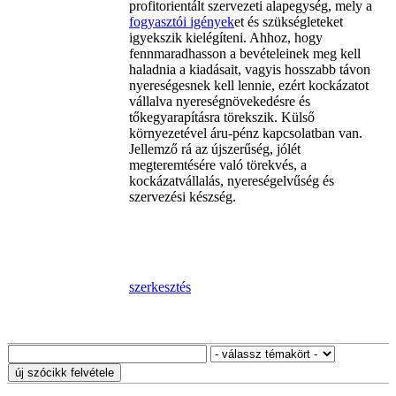
profitorientált szervezeti alapegység, mely a
fogyasztói igények
et és szükségleteket
igyekszik kielégíteni. Ahhoz, hogy
fennmaradhasson a bevételeinek meg kell
haladnia a kiadásait, vagyis hosszabb távon
nyereségesnek kell lennie, ezért kockázatot
vállalva nyereségnövekedésre és
tőkegyarapításra törekszik. Külső
környezetével áru-pénz kapcsolatban van.
Jellemző rá az újszerűség, jólét
megteremtésére való törekvés, a
kockázatvállalás, nyereségelvűség és
szervezési készség.
szerkesztés