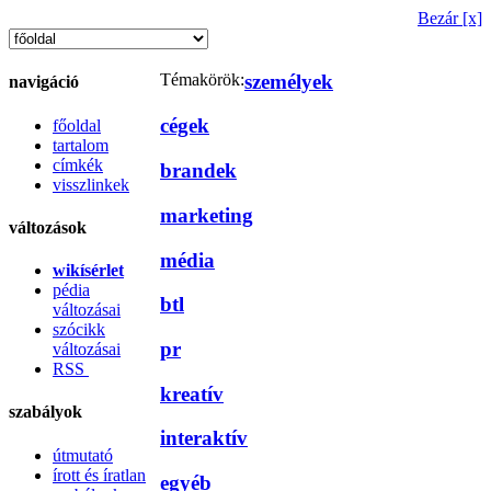
Bezár [x]
Témakörök:
személyek
navigáció
cégek
főoldal
tartalom
címkék
brandek
visszlinkek
marketing
változások
média
wikísérlet
pédia
btl
változásai
szócikk
pr
változásai
RSS
kreatív
szabályok
interaktív
útmutató
írott és íratlan
egyéb