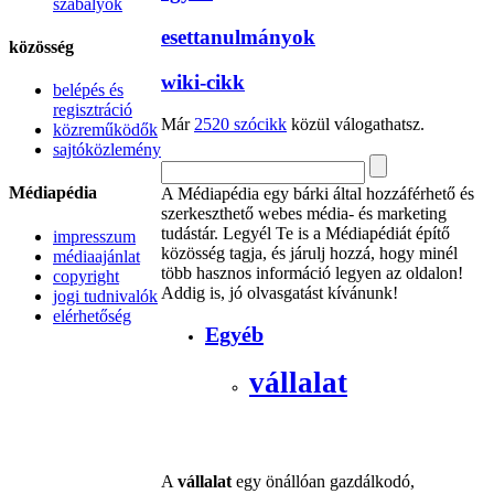
szabályok
esettanulmányok
közösség
wiki-cikk
belépés és
regisztráció
Már
2520 szócikk
közül válogathatsz.
közreműködők
sajtóközlemény
Médiapédia
A Médiapédia egy bárki által hozzáférhető és
szerkeszthető webes média- és marketing
tudástár. Legyél Te is a Médiapédiát építő
impresszum
közösség tagja, és járulj hozzá, hogy minél
médiaajánlat
több hasznos információ legyen az oldalon!
copyright
Addig is, jó olvasgatást kívánunk!
jogi tudnivalók
elérhetőség
Egyéb
vállalat
A
vállalat
egy önállóan gazdálkodó,