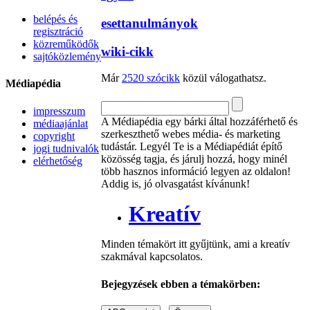
belépés és
esettanulmányok
regisztráció
közreműködők
wiki-cikk
sajtóközlemény
Már
2520 szócikk
közül válogathatsz.
Médiapédia
impresszum
A Médiapédia egy bárki által hozzáférhető és
médiaajánlat
szerkeszthető webes média- és marketing
copyright
tudástár. Legyél Te is a Médiapédiát építő
jogi tudnivalók
közösség tagja, és járulj hozzá, hogy minél
elérhetőség
több hasznos információ legyen az oldalon!
Addig is, jó olvasgatást kívánunk!
Kreatív
Minden témakört itt gyűjtünk, ami a kreatív
szakmával kapcsolatos.
Bejegyzések ebben a témakörben: