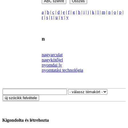
a
|
b
|
c
|
d
|
e
|
f
|
g
|
h
|
i
|
j
|
k
|
l
|
m
|
n
|
o
|
p
|
r
|
s
|
t
|
u
|
v
|
y
n
nagyarculat
nagykötőjel
nyomdai ív
nyomtatási technológia
Kigondolta és létrehozta