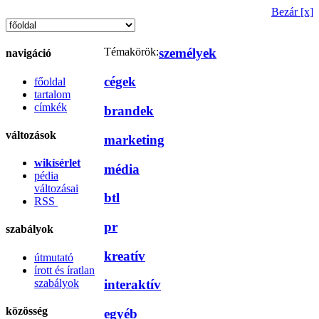
Bezár [x]
Témakörök:
személyek
navigáció
cégek
főoldal
tartalom
címkék
brandek
változások
marketing
wikísérlet
média
pédia
változásai
btl
RSS
pr
szabályok
kreatív
útmutató
írott és íratlan
szabályok
interaktív
közösség
egyéb