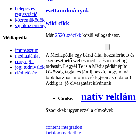
belépés és
esettanulmányok
regisztráció
közreműködők
wiki-cikk
sajtóközlemény
Már
2520 szócikk
közül válogathatsz.
Médiapédia
impresszum
A Médiapédia egy bárki által hozzáférhető és
médiaajánlat
szerkeszthető webes média- és marketing
copyright
tudástár. Legyél Te is a Médiapédiát építő
jogi tudnivalók
közösség tagja, és járulj hozzá, hogy minél
elérhetőség
több hasznos információ legyen az oldalon!
Addig is, jó olvasgatást kívánunk!
natív reklám
Címke:
Szócikkek ugyanezzel a címkével:
content integration
tartalommarketing