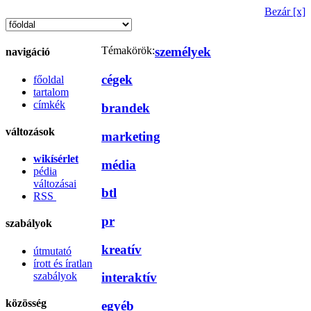
Bezár [x]
Témakörök:
személyek
navigáció
cégek
főoldal
tartalom
címkék
brandek
változások
marketing
wikísérlet
média
pédia
változásai
btl
RSS
pr
szabályok
kreatív
útmutató
írott és íratlan
szabályok
interaktív
közösség
egyéb