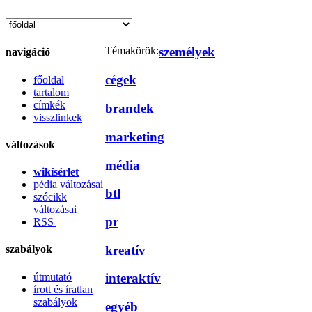
Témakörök:
személyek
navigáció
cégek
főoldal
tartalom
címkék
brandek
visszlinkek
marketing
változások
média
wikísérlet
pédia változásai
btl
szócikk
változásai
pr
RSS
kreatív
szabályok
útmutató
interaktív
írott és íratlan
szabályok
egyéb