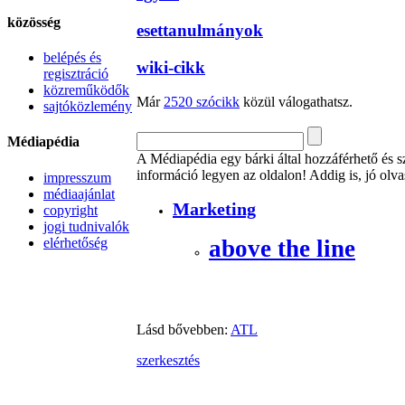
közösség
esettanulmányok
belépés és
wiki-cikk
regisztráció
közreműködők
Már
2520 szócikk
közül válogathatsz.
sajtóközlemény
Médiapédia
A Médiapédia egy bárki által hozzáférhető és s
információ legyen az oldalon! Addig is, jó olv
impresszum
médiaajánlat
Marketing
copyright
jogi tudnivalók
above the line
elérhetőség
Lásd bővebben:
ATL
szerkesztés