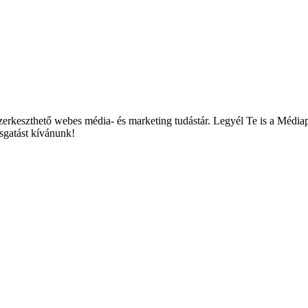
zerkeszthető webes média- és marketing tudástár. Legyél Te is a Médiap
asgatást kívánunk!